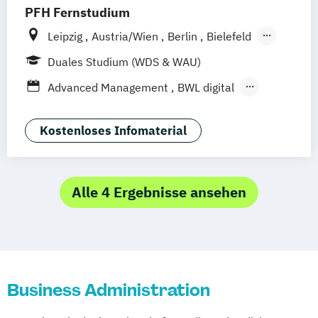
PFH Fernstudium
Leipzig
Austria/Wien
Berlin
Bielefeld
Bremen
Dortmund
Düsseldorf/Ratingen
Duales Studium (WDS & WAU)
Erfurt
Freiburg
Friedrichshafen
Advanced Management
BWL digital
Göttingen
Hamburg
Hannover
Human Resource Psychologie
Kaiserslautern/Kusel
Kiel
Tourismus- und Eventmanagement
Kostenloses Infomaterial
Ludwigshafen/Diez
München
Nürnberg
Online-Fernstudium
Regensburg
Stade
Stuttgart
Köln
Alle 4 Ergebnisse ansehen
Offenbach bei Frankfurt am Main
Schwarzheide/Oberspreewald-Lausitz bei
Dresden
Business Administration