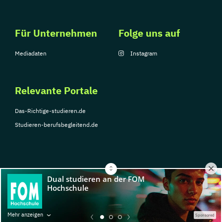
Für Unternehmen
Folge uns auf
Mediadaten
Instagram
Relevante Portale
Das-Richtige-studieren.de
Studieren-berufsbegleitend.de
© Copyright 2026, TarGroup Media GmbH
Impressum
Über
Datenschutzerklärung
Nutzungsbedingungen
Barrier
Mehr anzeigen
Sponsored
uns