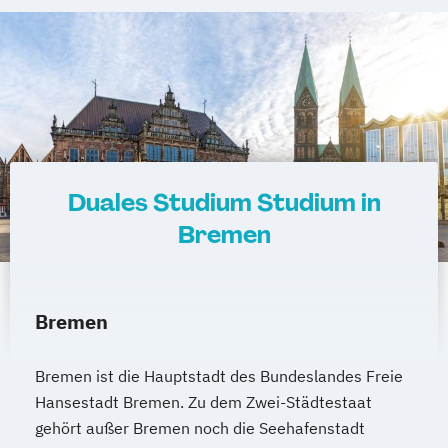
Internationaler Frauenstudiengang
Paderborn
Regensburg
Ingolstadt
Informatik
Würzburg
Fürth
Wolfsburg
Erlenbach
Internationaler Studiengang Hebammen
Euskirchen
Frechen
Griesheim
Internationaler Studiengang
Hamburg
Kornwestheim
Leichlingen
Medieninformatik
Leonberg
Lilienthal
Miesbach
Internationaler Studiengang Pflege
Unterhaching
Weilheim
Wildau
Mechanical and Production Engineering
Duales Studium Studium in
Public Administration
Soziale Arbeit
Bremen
Studium im Praxisverbund Schiffbau und
Meerestechnik
Technische und Angewandte Physik
Bremen
Wirtschafts- und Verwaltungsinformatik
Bremen ist die Hauptstadt des Bundeslandes Freie
Hansestadt Bremen. Zu dem Zwei-Städtestaat
gehört außer Bremen noch die Seehafenstadt