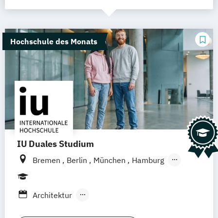
Hochschule des Monats
IU Duales Studium
Bremen
Berlin
München
Hamburg
Frankfurt am Main
Düsseldorf
Erfurt
Nürnberg
Hannover
Dortmund
Architektur
Mannheim
Leipzig
Online-Campus
BWL - Spezialisierung Accounting &
Augsburg
Bielefeld
Braunschweig