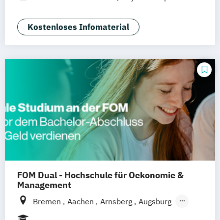
Hannover
Dortmund
Erfurt
Stuttgart
Braunschweig
Kostenloses Infomaterial
FOM Dual - Hochschule für Oekonomie &
Management
Bremen
Aachen
Arnsberg
Augsburg
Berlin
Bonn
Dortmund
Duisburg