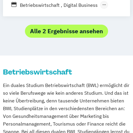
Wirtschaftsingenieurwesen
Betriebswirtschaft
Digital Business
Elektro- und Informationstechnik
Elektrotechnik und Elektromobilität
Energietechnik und Erneuerbare Energien
Alle 2 Ergebnisse ansehen
Engineering & Management
Fahrzeugtechnik
Flug- und Fahrzeuginformatik
Informatik
International Management
Betriebswirtschaft
Internationales Handelsmanagement
Luftfahrttechnik
Maschinenbau
Ein duales Studium Betriebswirtschaft (BWL) ermöglicht dir
Mechatronik
so viele Berufswege wie kein anderes Studium. Und das ist
Technisches Beschaffungsmanagement
keine Übertreibung, denn tausende Unternehmen bieten
User Experience Design
BWL Studienplätze in den verschiedensten Bereichen an:
Wirtschaftsinformatik
Von Gesundheitsmanagement über Marketing bis
Wirtschaftsingenieurwesen
Personalmanagement, Tourismus oder Finance reicht die
Spanne. Bei all diesen dualen BWL Studiengängen lernst du