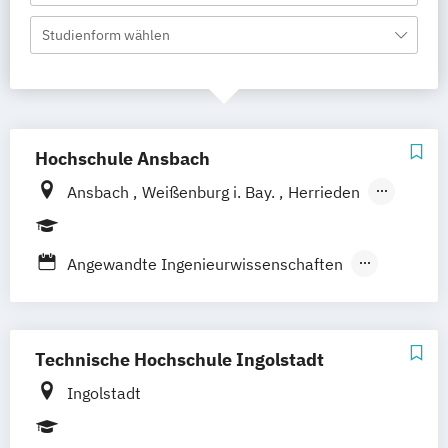
Studienform wählen
Hochschule Ansbach
Ansbach
Weißenburg i. Bay.
Herrieden
Feuchtwangen
Rothenburg o.d.T.
Angewandte Ingenieurwissenschaften
Betriebswirtschaft
Biomedizinische Technik
Industrielle Biotechnologie
Technische Hochschule Ingolstadt
Multimedia und Kommunikation
Ingolstadt
Ressortjournalismus
Wirtschaftsinformatik