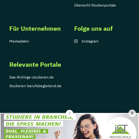
Übersicht Studienportale
Für Unternehmen
Folge uns auf
Mediadaten
Instagram
Relevante Portale
Das-Richtige-studieren.de
Studieren-berufsbegleitend.de
© Copyright 2026, TarGroup Media GmbH
Impressum
Über
Datenschutzerklärung
Nutzungsbedingungen
Barrier