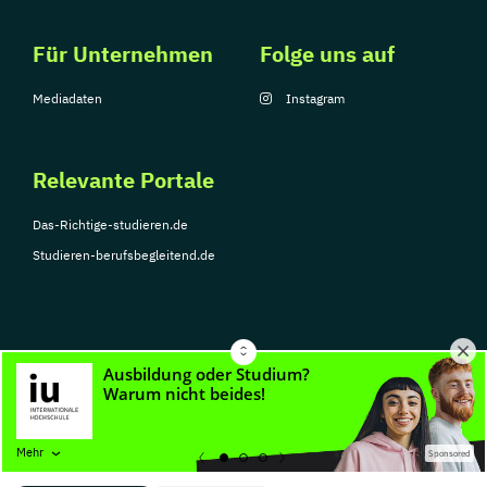
Für Unternehmen
Folge uns auf
Mediadaten
Instagram
Relevante Portale
Das-Richtige-studieren.de
Studieren-berufsbegleitend.de
© Copyright 2026, TarGroup Media GmbH
Impressum
Über
Datenschutzerklärung
Nutzungsbedingungen
Barrier
Mehr
Sponsored
uns