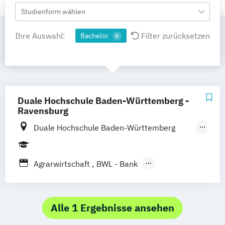
Studienform wählen
Ihre Auswahl:
Filter zurücksetzen
Bachelor
Duale Hochschule Baden-Württemberg -
Ravensburg
Duale Hochschule Baden-Württemberg
Ravensburg Campus Friedrichshafen
Duale Hochschule Baden-Württemberg
Agrarwirtschaft
BWL - Bank
Ravensburg
BWL - Digital Business Management
BWL - Gesundheitsmanagement
BWL - Handelsmanagement
Alle 1 Ergebnisse ansehen
BWL - Industrie