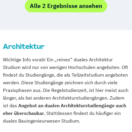
Digital Business Management
Alle 2 Ergebnisse ansehen
Handwerksmanagement
Physiotherapie
Wirtschaft & Recht
Wirtschaftsingenieurwesen Schwerpunkt
Bauwesen
Architektur
Wirtschaftsingenieurwesen Schwerpunkt
Energie & Umwelt
Wichtige Info vorab! Ein „reines“ duales Architektur
Wirtschaftsingenieurwesen Schwerpunkt
Studium wird nur von wenigen Hochschulen angeboten. Oft
Maschinenbau
findest du Studiengänge, die als Teilzeitstudium angeboten
werden. Diese Studiengänge zeichnen sich durch viele
Praxisphasen aus. Die Regelstudienzeit, ist hier meist auch
länger, als bei anderen Architekturstudiengängen. Zudem
ist das
Angebot an dualen Architekturstudiengänge auch
eher überschaubar
. Stattdessen findest du häufiger ein
duales Bauingenieurwesen Studium.