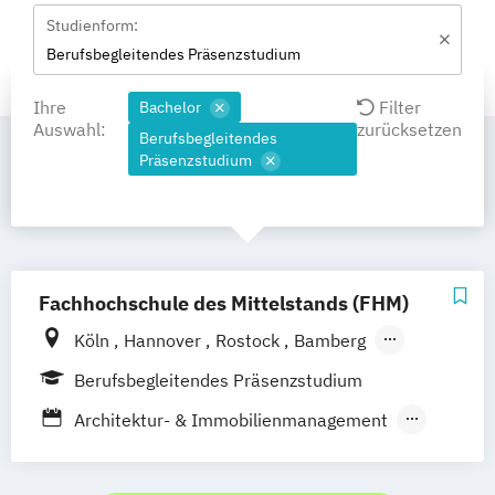
Studienform:
Berufsbegleitendes Präsenzstudium
Ihre
Filter
Bachelor
Auswahl:
zurücksetzen
Berufsbegleitendes
Präsenzstudium
Fachhochschule des Mittelstands (FHM)
Köln
Hannover
Rostock
Bamberg
Bielefeld
Berlin
Düren
Frechen
Berufsbegleitendes Präsenzstudium
Waldshut
Architektur- & Immobilienmanagement
Automotive Management
Betriebswirtschaft