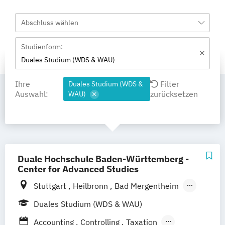
Abschluss wählen
Studienform:
Duales Studium (WDS & WAU)
Ihre
Filter
Duales Studium (WDS &
Auswahl:
zurücksetzen
WAU)
Duale Hochschule Baden-Württemberg -
Center for Advanced Studies
Stuttgart
Heilbronn
Bad Mergentheim
Friedrichshafen
Heidenheim
Karlsruhe
Duales Studium (WDS & WAU)
Lörrach
Mannheim
Mosbach
Accounting
Controlling
Taxation