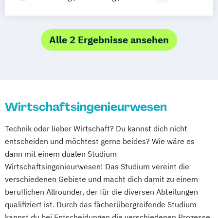
Ravensburg
Villingen-Schwenningen
Advanced Practice in Healthcare –
Horb am Neckar
Advanced Clinical Practice
Advanced Practice in Healthcare – Health
Alle 2 Ergebnisse ansehen
Professional Education
Advanced Practice in Healthcare –
Management & Leadership
Bauingenieurwesen
Wirtschaftsingenieurwesen
Business Management (versch.
Schwerpunkte)
Technik oder lieber Wirtschaft? Du kannst dich nicht
Digital Business Management
entscheiden und möchtest gerne beides? Wie wäre es
Digitalisierung in der Sozialen Arbeit
dann mit einem dualen Studium
Elektrotechnik und Informationstechnik
Wirtschaftsingenieurwesen! Das Studium vereint die
Entrepreneurship
Executive Engineering
verschiedenen Gebiete und macht dich damit zu einem
Finance
General Business Management
beruflichen Allrounder, der für die diversen Abteilungen
Governance Sozialer Arbeit
Informatik
qualifiziert ist. Durch das fächerübergreifende Studium
Integrated Engineering
Intensive Care
kannst du bei Entscheidungen die verschiedenen Prozesse