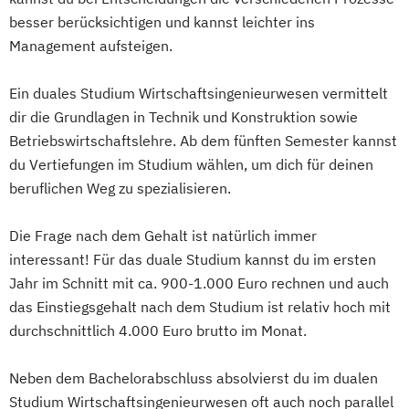
Marketing
Maschinenbau
besser berücksichtigen und kannst leichter ins
Management aufsteigen.
Master of Business Administration
Media and Data-driven Business
Ein duales Studium Wirtschaftsingenieurwesen vermittelt
Personalmanagement und
dir die Grundlagen in Technik und Konstruktion sowie
Wirtschaftspsychologie
Betriebswirtschaftslehre. Ab dem fünften Semester kannst
Planung und Koordination in der Sozialen
du Vertiefungen im Studium wählen, um dich für deinen
Arbeit
beruflichen Weg zu spezialisieren.
Rechnungswesen Steuern Wirtschaftsrecht
Die Frage nach dem Gehalt ist natürlich immer
Sales and Negotiation
interessant! Für das duale Studium kannst du im ersten
Soziale Arbeit in der Migrationsgesellschaft
Jahr im Schnitt mit ca. 900-1.000 Euro rechnen und auch
das Einstiegsgehalt nach dem Studium ist relativ hoch mit
Supply Chain Management
Logistics
durchschnittlich 4.000 Euro brutto im Monat.
Production
Wirtschaftsinformatik
Neben dem Bachelorabschluss absolvierst du im dualen
Wirtschaftsingenieurwesen
Studium Wirtschaftsingenieurwesen oft auch noch parallel