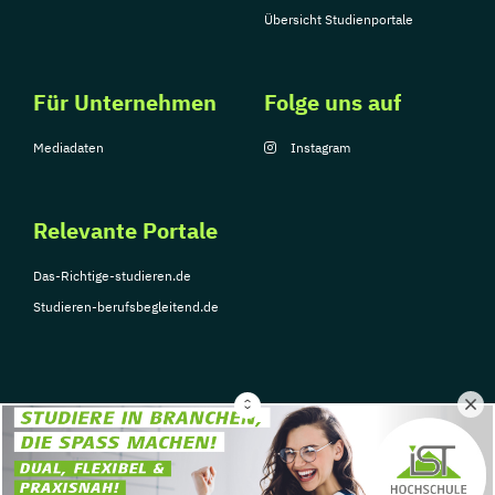
Übersicht Studienportale
Für Unternehmen
Folge uns auf
Mediadaten
Instagram
Relevante Portale
Das-Richtige-studieren.de
Studieren-berufsbegleitend.de
© Copyright 2026, TarGroup Media GmbH
Impressum
Über
Datenschutzerklärung
Nutzungsbedingungen
Barrier