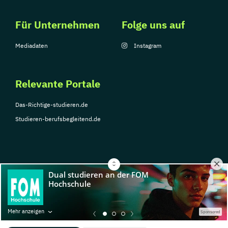
Für Unternehmen
Folge uns auf
Mediadaten
Instagram
Relevante Portale
Das-Richtige-studieren.de
Studieren-berufsbegleitend.de
© Copyright 2026, TarGroup Media GmbH
Impressum
Über
Datenschutzerklärung
Nutzungsbedingungen
Barrier
Mehr anzeigen
Sponsored
uns