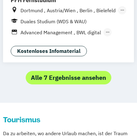
PFH Fernstudium
Prävention & Gesundheitsförderung
Dortmund
Austria/Wien
Berlin
Bielefeld
Prävention
Bremen
Düsseldorf/Ratingen
Erfurt
Duales Studium (WDS & WAU)
Sporttherapie und
Freiburg
Friedrichshafen
Göttingen
Advanced Management
BWL digital
Gesundheitsmanagement
Hamburg
Hannover
Human Resource Psychologie
Sportbusiness Management
Kaiserslautern/Kusel
Kiel
Leipzig
Tourismus- und Eventmanagement
Kostenloses Infomaterial
Sportwissenschaft und Training
Ludwigshafen/Diez
München
Nürnberg
Tourismus Management
Online-Fernstudium
Regensburg
Stade
Trainingswissenschaft und Sporternährung
Stuttgart
Köln
Alle 7 Ergebnisse ansehen
Offenbach bei Frankfurt am Main
Schwarzheide/Oberspreewald-Lausitz bei
Dresden
Tourismus
Da zu arbeiten, wo andere Urlaub machen, ist der Traum