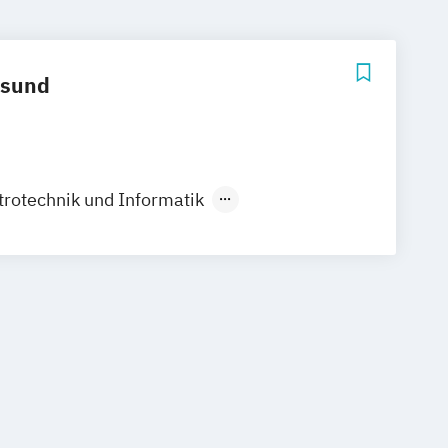
lsund
ktrotechnik und Informatik
schinenbau
Fakultät für Wirtschaft