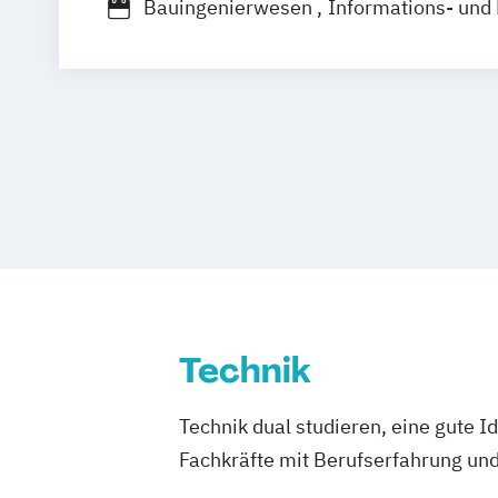
Bauingenierwesen
Informations- und 
Maschinenbau
Mechatronik
Schiffsb
Wirtschaftsinformatik
Technik
Technik dual studieren, eine gute I
Fachkräfte mit Berufserfahrung un