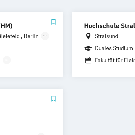
FHM)
Hochschule Stra
Bielefeld
Berlin
Stralsund
Duales Studium
t
Fakultät für Ele
tschaft
Fakultät für Ma
pie
nkt Bauwesen
t Energie &
kt Maschinenbau