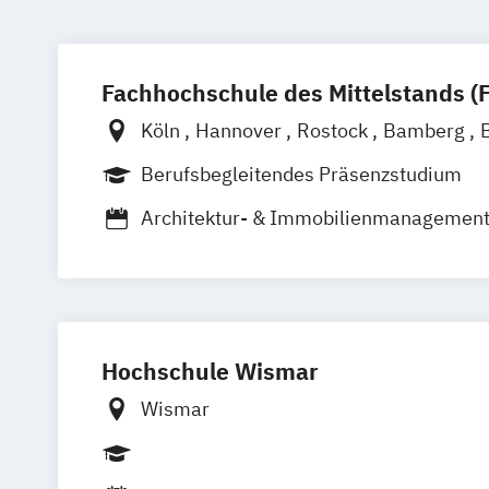
Fachhochschule des Mittelstands (
Köln
Hannover
Rostock
Bamberg
Düren
Frechen
Waldshut
Berufsbegleitendes Präsenzstudium
Architektur- & Immobilienmanagemen
Automotive Management
Betriebswir
Digital Business Management
Handwerksmanagement
Physiothera
Wirtschaft & Recht
Hochschule Wismar
Wirtschaftsingenieurwesen Schwerpu
Wirtschaftsingenieurwesen Schwerpunk
Wismar
Umwelt
Wirtschaftsingenieurwesen Schwerpun