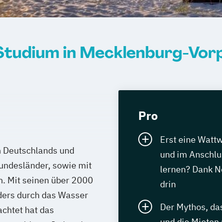
 Studium in Mecklenburg-Vo
Pro
Erst eine Watt
 Deutschlands und
und im Anschlus
Bundesländer, sowie mit
lernen? Dank N
. Mit seinen über 2000
drin
ers durch das Wasser
Der Mythos, da
achtet hat das
und die Mieten n