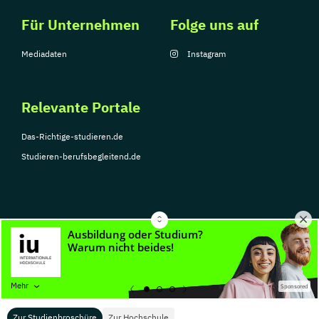
Für Unternehmen
Folge uns auf
Mediadaten
Instagram
Relevante Portale
Das-Richtige-studieren.de
Studieren-berufsbegleitend.de
© Copyright 2026, TarGroup Media GmbH
Impressum
Über
Datenschutzerklärung
Nutzungsbedingungen
Barrier
Mehr
Sponsored
uns
Zur Studienbroschüre
Zur Hochschule