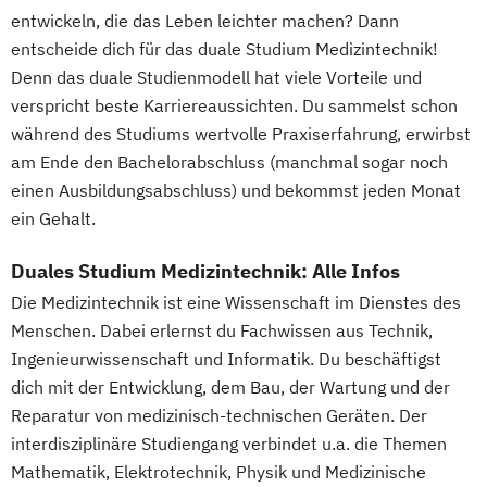
Marketing & Digitale Medien
entwickeln, die das Leben leichter machen? Dann
Maschinenbau & Digitale Technologien
entscheide dich für das duale Studium Medizintechnik!
Medical Care
Denn das duale Studienmodell hat viele Vorteile und
Nachhaltigkeitsmanagement
verspricht beste Karriereaussichten. Du sammelst schon
Personalmanagement
während des Studiums wertvolle Praxiserfahrung, erwirbst
Pflegemanagement
am Ende den Bachelorabschluss (manchmal sogar noch
Primary Care Management
einen Ausbildungsabschluss) und bekommst jeden Monat
Psychologie & Künstliche Intelligenz
ein Gehalt.
Real Estate Management
Soziale Arbeit
Duales Studium Medizintechnik: Alle Infos
Steuerrecht
Wirtschaftsinformatik
Die Medizintechnik ist eine Wissenschaft im Dienstes des
Wirtschaftsingenieurwesen
Menschen. Dabei erlernst du Fachwissen aus Technik,
Wirtschaftspsychologie
Wirtschaftsrecht
Ingenieurwissenschaft und Informatik. Du beschäftigst
Wirtschaftsrecht Vertiefung Notariat
dich mit der Entwicklung, dem Bau, der Wartung und der
Reparatur von medizinisch-technischen Geräten. Der
interdisziplinäre Studiengang verbindet u.a. die Themen
Mathematik, Elektrotechnik, Physik und Medizinische