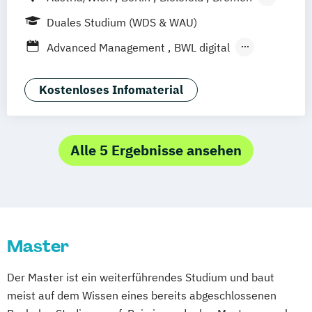
Dortmund
Düsseldorf/Ratingen
Erfurt
Duales Studium (WDS & WAU)
Freiburg
Friedrichshafen
Göttingen
Advanced Management
BWL digital
Hamburg
Hannover
Human Resource Psychologie
Kaiserslautern/Kusel
Kiel
Leipzig
Tourismus- und Eventmanagement
Kostenloses Infomaterial
Ludwigshafen/Diez
München
Nürnberg
Online-Fernstudium
Regensburg
Stade
Stuttgart
Köln
Alle 5 Ergebnisse ansehen
Offenbach bei Frankfurt am Main
Schwarzheide/Oberspreewald-Lausitz bei
Dresden
Master
Der Master ist ein weiterführendes Studium und baut
meist auf dem Wissen eines bereits abgeschlossenen