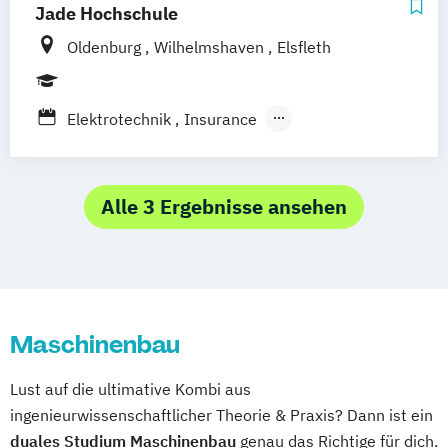
Marketing & Digitale Medien
Jade Hochschule
Maschinenbau & Digitale Technologien
Oldenburg
Wilhelmshaven
Elsfleth
Medical Care
Nachhaltigkeitsmanagement
Personalmanagement
Elektrotechnik
Insurance
Pflegemanagement
Banking and Finance
Primary Care Management
Kommunikations- und Informationstechnik
Psychologie & Künstliche Intelligenz
Alle 3 Ergebnisse ansehen
Real Estate Management
Soziale Arbeit
Maschinenbau
Maschinenbau-Informatik
Steuerrecht
Wirtschaftsinformatik
Mechatronik
Medizintechnik
Wirtschaftsingenieurwesen
Wirtschaft (versch. Studienrichtungen)
Wirtschaftspsychologie
Wirtschaftsrecht
Wirtschaftsrecht Vertiefung Notariat
Maschinenbau
Lust auf die ultimative Kombi aus
ingenieurwissenschaftlicher Theorie & Praxis? Dann ist ein
duales Studium Maschinenbau
genau das Richtige für dich.