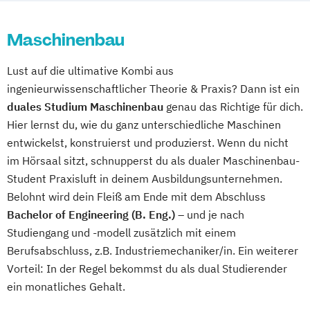
Maschinentechnik
Mechatronik
Maschinenbau
Midwifery
Pflege
Pharmatechnik
Produktionstechnik
Technologieanalyse
Maschinenbau
Technische Informatik
-engineering und -management
Technologie der Kosmetika und
Lust auf die ultimative Kombi aus
Wirtschaftsinformatik
Waschmittel
ingenieurwissenschaftlicher Theorie & Praxis? Dann ist ein
Wirtschaftsingenieurwesen
Wirtschaftsingenieurwesen
duales Studium Maschinenbau
genau das Richtige für dich.
Hier lernst du, wie du ganz unterschiedliche Maschinen
entwickelst, konstruierst und produzierst. Wenn du nicht
im Hörsaal sitzt, schnupperst du als dualer Maschinenbau-
Student Praxisluft in deinem Ausbildungsunternehmen.
Belohnt wird dein Fleiß am Ende mit dem Abschluss
Bachelor of Engineering (B. Eng.)
– und je nach
Studiengang und -modell zusätzlich mit einem
Berufsabschluss, z.B. Industriemechaniker/in. Ein weiterer
Vorteil: In der Regel bekommst du als dual Studierender
ein monatliches Gehalt.