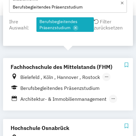
Berufsbegleitendes Präsenzstudium
Ihre
Filter
Berufsbegleitendes
Auswahl:
zurücksetzen
Präsenzstudium
Fachhochschule des Mittelstands (FHM)
Bielefeld
Köln
Hannover
Rostock
Bamberg
Berlin
Düren
Frechen
Berufsbegleitendes Präsenzstudium
Waldshut
Architektur- & Immobilienmanagement
Automotive Management
Betriebswirtschaft
Digital Business Management
Hochschule Osnabrück
Handwerksmanagement
Physiotherapie