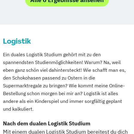
Studienzentrum Kassel
Logistik-Bachelor Bayern (LBB)
Studienzentrum Essen
Logistik-Bachelor Hamburg (HL-B)
Studienzentrum Heilbronn
Logistik-Bachelor Rhein-Main (LBRM)
Studienzentrum Künzelsau
Studienzentrum Würzburg
Logistik
Studienzentrum Graz
Studienzentrum Linz
Ein duales Logistik Studium gehört mit zu den
Studienzentrum Wien
spannendsten Studienmöglichkeiten! Warum? Na, weil
Studienzentrum Feldkirch
eben ganz schön viel dahintersteckt! Wie schafft man es,
den Schokohasen passend zu Ostern in die
Studienzentrum Hamburg Logistik-Bachelor
Supermarktregale zu bringen? Wie kommt meine Online-
Bestellung schon morgen bei mir an? Logistik ist alles
Studienzentrum Judenburg
andere als ein Kinderspiel und immer sorgfältig geplant
und kalkuliert.
Nach dem dualen Logistik Studium
Mit einem dualen Logistik Studium bereitest du dich