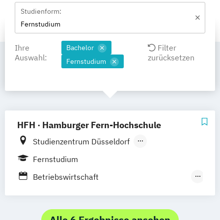
Studienform:
Fernstudium
Ihre
Filter
Bachelor
Auswahl:
zurücksetzen
Fernstudium
HFH · Hamburger Fern-Hochschule
Studienzentrum Düsseldorf
Studienzentrum Hamburg
Fernstudium
Studienzentrum München
Betriebswirtschaft
Studienzentrum Stuttgart
(Marketingkommunikation)
Studienzentrum Berlin
Betriebswirtschaft für auszubildende
Studienzentrum Nürnberg
Sozialversicherungsfachangestellte
Alle 6 Ergebnisse ansehen