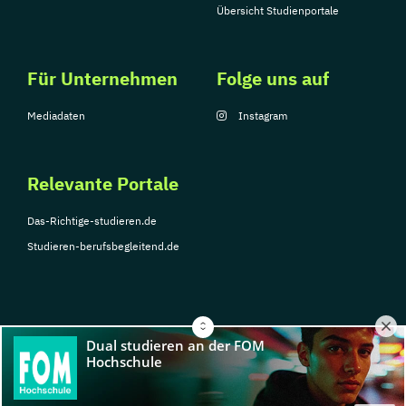
Übersicht Studienportale
Für Unternehmen
Folge uns auf
Mediadaten
Instagram
Relevante Portale
Das-Richtige-studieren.de
Studieren-berufsbegleitend.de
© Copyright 2026, TarGroup Media GmbH
Impressum
Über
Datenschutzerklärung
Nutzungsbedingungen
Barrier