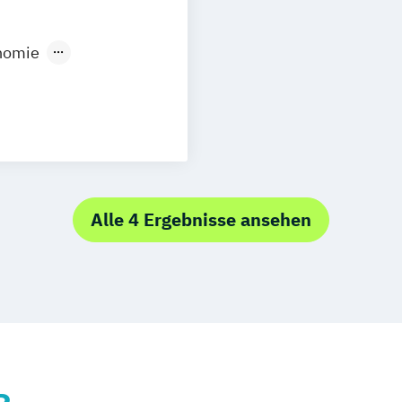
sen
Stuttgart
onomie
lmanagement
t
Alle 4 Ergebnisse ansehen
BA)
ment
rävention
ement