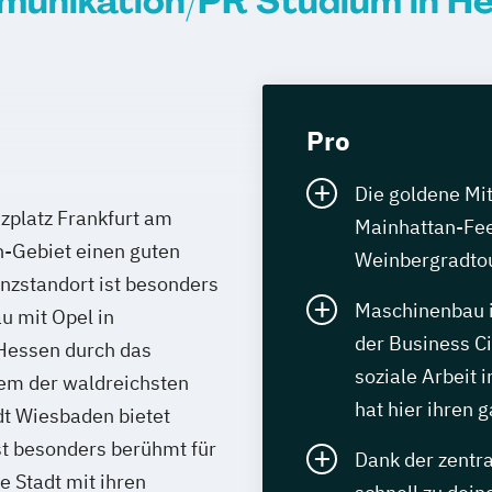
unikation/PR Studium in H
Pro
Die goldene Mi
zplatz Frankfurt am
Mainhattan-Fee
-Gebiet einen guten
Weinbergradtou
nzstandort ist besonders
Maschinenbau i
u mit Opel in
der Business Ci
 Hessen durch das
soziale Arbeit 
nem der waldreichsten
hat hier ihren
t Wiesbaden bietet
st besonders berühmt für
Dank der zentr
e Stadt mit ihren