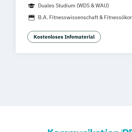
Weil am Rhein
Frankfurt am Main
Es
Duales Studium (WDS & WAU)
Jena
Innsbruck
Linz
B.A. Fitnesswissenschaft & Fitnessök
Business Administration
Digital Transformation Management
Kostenloses Infomaterial
Dualer MBA Health Care Management
Hotel- und Tourismusmarketing
Hote
Kommunikation & Eventmanagement
Kommunikation & Medienmanagemen
Kommunikationsmanagement
Management im Gesundheitswesen
Master of Business Administration (M
Online-Marketing & Marketingmanage
Prävention & Gesundheitsförderung
P
Sporttherapie und Gesundheitsmanag
Sportbusiness Management