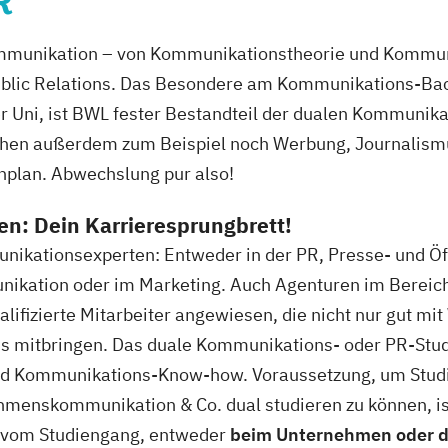
R
Kommunikation – von Kommunikationstheorie und Komm
rung
blic Relations. Das Besondere am Kommunikations-Bach
r Uni, ist BWL fester Bestandteil der dualen Kommunik
hen außerdem zum Beispiel noch Werbung, Journalismu
plan. Abwechslung pur also!
n: Dein Karrieresprungbrett!
kationsexperten: Entweder in der PR, Presse- und Öffe
kation oder im Marketing. Auch Agenturen im Berei
ifizierte Mitarbeiter angewiesen, die nicht nur gut mi
is mitbringen. Das duale Kommunikations- oder PR-Stud
nd Kommunikations-Know-how. Voraussetzung, um Stud
enskommunikation & Co. dual studieren zu können, ist 
 vom Studiengang, entweder
beim Unternehmen oder di