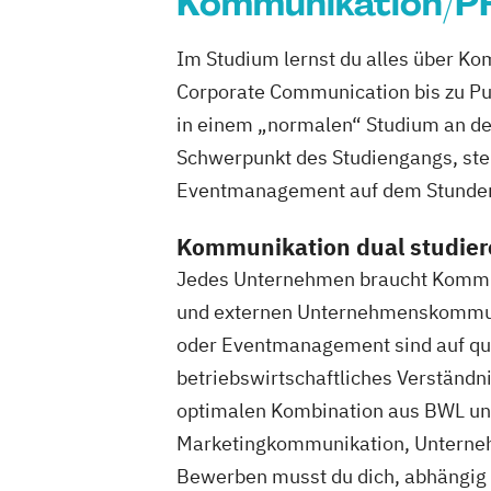
Kommunikation/P
Sportwissenschaft und Training
Tourismus Management
Im Studium lernst du alles über 
Trainingswissenschaft und Sporternäh
Corporate Communication bis zu Pu
in einem „normalen“ Studium an de
Schwerpunkt des Studiengangs, ste
Eventmanagement auf dem Stunden
Kommunikation dual studiere
Jedes Unternehmen braucht Kommuni
und externen Unternehmenskommuni
oder Eventmanagement sind auf qual
betriebswirtschaftliches Verständn
optimalen Kombination aus BWL u
Marketingkommunikation, Unternehm
Bewerben musst du dich, abhängig