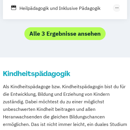
Friedrichshafen
Hamburg
Hannover
Heil­pädagogik und Inklusive Pädagogik
Heilbronn
Kassel
Leipzig
Mannheim
Duales Studium
München
Bochum
Kaiserslautern
Kindheitspädagogik Duales Studium
Wiesbaden
Regenstauf
Dresden
Soziale Arbeit Duales Studium
Alle 3 Ergebnisse ansehen
Hoyerswerda
Magdeburg
Ostfildern
Schwentinental / Kiel
Stein / Nürnberg
Wuppertal
Prichsenstadt
Online-Campus
Heidelberg
Kindheitspädagogik
Als Kindheitspädagoge bzw. Kindheitspädagogin bist du für
die Entwicklung, Bildung und Erziehung von Kindern
zuständig. Dabei möchtest du zu einer möglichst
unbeschwerten Kindheit beitragen und allen
Heranwachsenden die gleichen Bildungschancen
ermöglichen. Das ist nicht immer leicht, ein duales Studium