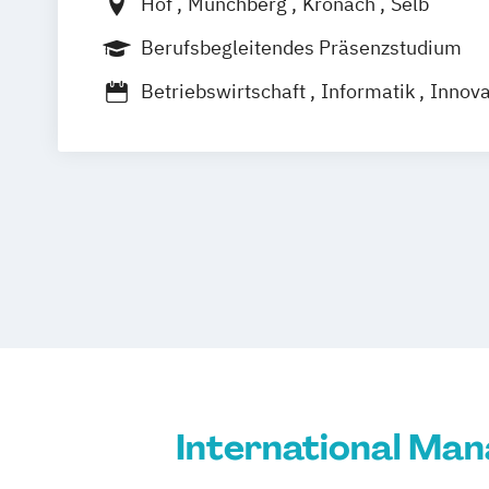
Hof
Münchberg
Kronach
Selb
Berufsbegleitendes Präsenzstudium
Betriebswirtschaft
Informatik
Innova
International Management
Internet-
Marketing Management
Maschinenba
Medieninformatik
Personal und Arbei
Projektmanagement
Supply Chain Management und Logisti
Umweltingenieurwesen
Verbundwerks
Werkstofftechnik
Wirtschaftsinformat
Wirtschaftsingenieurwesen
Wirtschaf
International Ma