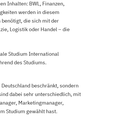
nieurwesen - Digitale Industrie
gen Inhalten: BWL, Finanzen,
lmanagement
nieurwesen - Technischer Vertrieb
higkeiten werden in diesem
s- & Nachhaltigkeitsmanagement
enötigt, die sich mit der
anagement
BWL | Sportmanagement
BWL | Tourismusmanagement
e, Logistik oder Handel – die
ltungsmanagement
rungen
BWL | Wirtschaftsprüfung
 & Management
ale Studium International
& Management & Coaching
ährend des Studiums.
uf Deutschland beschränkt, sondern
ind dabei sehr unterschiedlich, mit
manager, Marketingmanager,
im Studium gewählt hast.