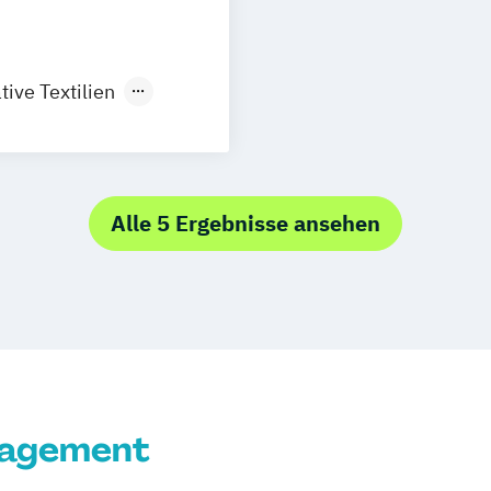
Industrielle Ele
Tourismusman
Elektrotechnik 
BWL Interkultur
Prozessautomat
Veranstaltung
tive Textilien
Engineering - K
BWL Interkultur
Web Science
Engineering - K
BWL Interkultur
u
Engineering - M
BWL | Change 
t
Engineering - P
BWL | Digital 
Engineering - P
Alle 5 Ergebnisse ansehen
BWL | Finanzdie
k
Engineering - 
BWL | Fitness
toffe
Praktische Info
BWL | Gastron
ik
Soziale Arbeit -
BWL | Gesundh
tsrecht
Soziale Arbeit -
BWL | Hotelma
Soziale Arbeit -
BWL | Immobil
Wirtschaftsinfo
BWL | Innovat
Wirtschaftsinfo
nagement
BWL | Lieferket
Verwaltungsinf
BWL | Marketing