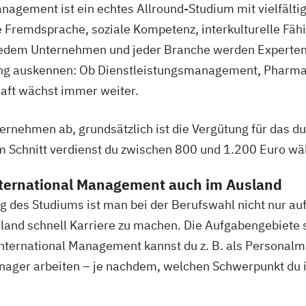
Wirtschaftsinge
nagement ist ein echtes Allround-Studium mit vielfälti
BWL | Persona
Wirtschaftsinge
re Fremdsprache, soziale Kompetenz, interkulturelle Fä
BWL | Qualität
jedem Unternehmen und jeder Branche werden Experten b
BWL | Sales M
BWL | Steuern
ng auskennen: Ob Dienstleistungsmanagement, Pharmazi
BWL | Veransta
haft wächst immer weiter.
BWL | Versiche
Soziale Arbeit
ernehmen ab, grundsätzlich ist die Vergütung für das du
Soziale Arbeit 
m Schnitt verdienst du zwischen 800 und 1.200 Euro w
nternational Management auch im Ausland
ng des Studiums ist man bei der Berufswahl nicht nur a
land schnell Karriere zu machen. Die Aufgabengebiete s
nternational Management kannst du z. B. als Personal
nager arbeiten – je nachdem, welchen Schwerpunkt du 