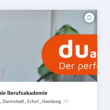
nale Berufsakademie
m
Darmstadt
Erfurt
Hamburg
sel
Köln
Leipzig
München