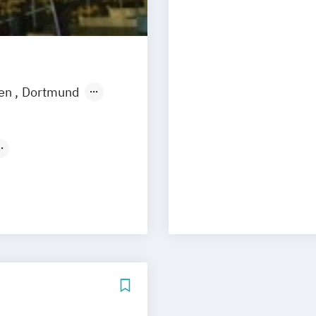
Betriebswirtsc
BWL Interkultur
Betriebswirtsc
Immobilienma
E-Commerce
BWL Interkultur
Betriebswirtsch
Innovationsma
Betriebswirtscha
BWL Interkultur
en
Dortmund
Betriebswirtsch
Lieferkettenma
Betriebswirtscha
BWL Interkultur
Hannover
Administration
Medien
Betriebswirtscha
BWL Interkultur
rg
Betriebswirtsch
Personalmanag
de
Stuttgart
Gesundheitswe
BWL Interkultur
n
Betriebswirtsc
Nachhaltigkei
bei Dresden
Betriebswirtsch
BWL Interkultu
Betriebswirtsch
BWL Interkultu
Schwerpunkt Di
BWL Interkultur
Elektrotechnik 
BWL Interkultur