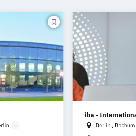
iba - Internatio
rlin
Berlin
Bochu
eidelberg
Heidelberg
Kas