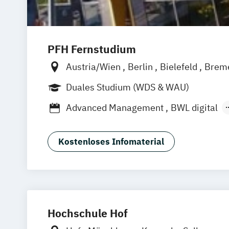
PFH Fernstudium
Austria/Wien
Berlin
Bielefeld
Brem
Düsseldorf/Ratingen
Erfurt
Freiburg
Duales Studium (WDS & WAU)
Friedrichshafen
Göttingen
Hamburg
Advanced Management
BWL digital
Kaiserslautern/Kusel
Kiel
Leipzig
Human Resource Psychologie
Ludwigshafen/Diez
München
Nürnbe
Tourismus- und Eventmanagement
Online-Fernstudium
Regensburg
Sta
Kostenloses Infomaterial
Köln
Offenbach bei Frankfurt am Mai
Schwarzheide/Oberspreewald-Lausitz 
Hochschule Hof