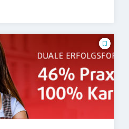
International Management
sundheitsmanagement
g
Mediendesign
 Arbeit
Tourismusmanagement
ychologie