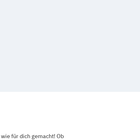
nt - Fußballmanagement
Mechatronik
rmatik
Interaktion
Wirtschaftsinformatik
matik - Cyber Security
enieurwesen - Energiesysteme
enieurwesen
enieurwesen - Maschinenbau
enieurwesen Baumanagement für
hologie
ologie - Digital Transformation
enieurwesen
wie für dich gemacht! Ob