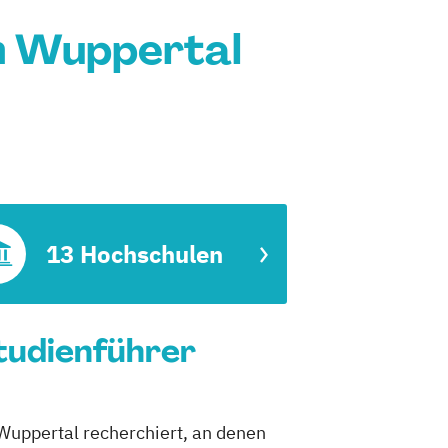
n Wuppertal
13 Hochschulen
tudienführer
Wuppertal recherchiert, an denen