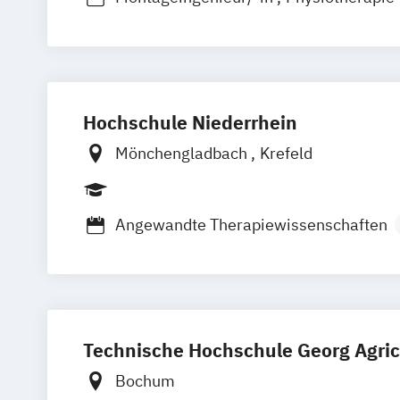
Hochschule Niederrhein
Mönchengladbach
Krefeld
Angewandte Therapiewissenschaften
Banking & Finance
Betriebswirtschaft
Chemie und Biotechnologie
Chemiein
Elektrotechnik
Handwerksmanagement - Betriebswirt
Technische Hochschule Georg Agric
Health Care Management
Informatik
Lebensmittelwissenschaften
Maschin
Bochum
Mechatronik
Medizinische Informatik