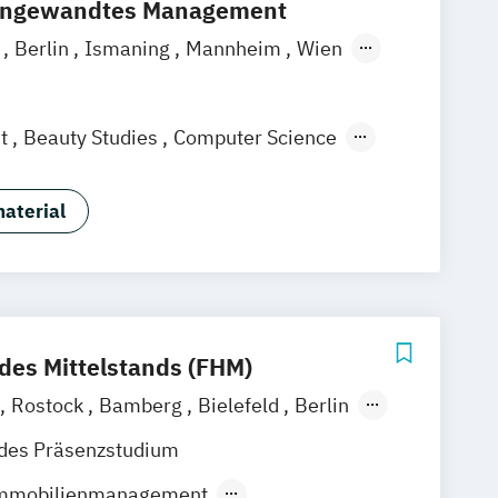
 angewandtes Management
a
Berlin
Ismaning
Mannheim
Wien
over
Leipzig
Düsseldorf
Köln
gart
t
Beauty Studies
Computer Science
Digital Engineering
eneurship
Digital Innovation
aterial
ent
Fashion & Beauty
 & Luxury Brands
oduktion
Game Design
ing
Journalismus
logie
Management
des Mittelstands (FHM)
esunde Arbeit & Employer Branding
Rostock
Bamberg
Bielefeld
Berlin
Medienmanagement
Waldshut
gie
ndes Präsenzstudium
henfokus Digital Transformation
 Immobilienmanagement