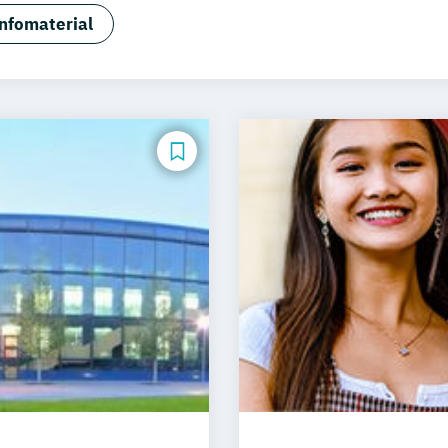
isierung Artificial Intelligence
BWL –Spezialisierung 
nfomaterial
urwesen
Betriebswirtschaftslehre
Elektrotechnik
Ge
irtschaft
Informatik
Kindheitspädagogik
Marketin
anagement
Public Relations & Kommunikation
Soziale
informatik
Wirtschaftsingenieurwesen
Wirtschaftsps