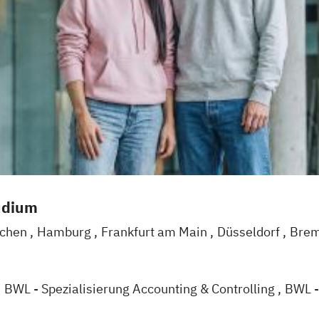
udium
chen
Hamburg
Frankfurt am Main
Düsseldorf
Bre
Mannheim
Leipzig
Online-Campus
Augsburg
Biele
arlsruhe
Köln
Mainz
Münster
Stuttgart
Aachen
d
BWL - Spezialisierung Accounting & Controlling
BWL -
alisierung Sozialmanagement
BWL - Spezialisierung 