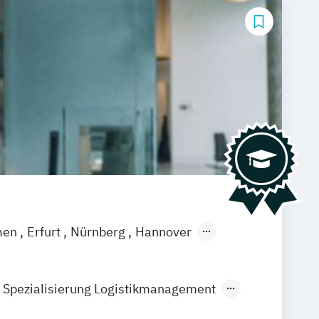
men
Erfurt
Nürnberg
Hannover
feld
Braunschweig
Dresden
eutschlandweit
Bonn
 Spezialisierung Logistikmanagement
Steuerberatung