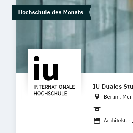
Hochschule des Monats
IU Duales St
Berlin
Mün
Dortmund
Duisburg
K
Architektur
BWL - Spezi