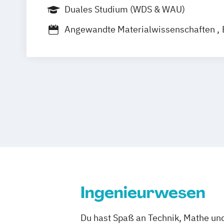
Duales Studium (WDS & WAU)
Soziale Arbeit
Steuern und Wirtschaft
Textil- und Bekleidungstechnik - Bekle
Angewandte Materialwissenschaften
Textil- und Bekleidungstechnik - Textil
Informationstechnik und Digitalisierun
Verfahrenstechnik
Wirtschaftsinforma
Wirtschaftsingenieurwesen
Ingenieurwesen
Du hast Spaß an Technik, Mathe und