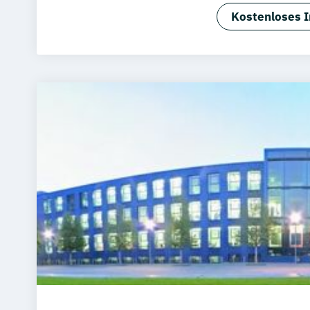
BWL -Spezial
Kostenloses I
Bauingenie
Immobilienw
Personalm
Wirtschafts