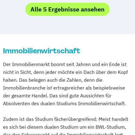
BWL | Finanzdienstleistungen
Media Studies
Medienmanagement
Alle 5 Ergebnisse ansehen
BWL | Fitness- & Bewegungsmanagement
Medienpsychologie
BWL | Gastronomiemanagement
Mgmt. mit Branchenfokus Digital
BWL | Gesundheitsmanagement
Transformation Management
BWL | Hotelmanagement
Mgmt. mit Branchenfokus
BWL | Immobilienmanagement
Fashionmanagement & Global Brands
Immobilienwirtschaft
BWL | Innovationsmanagement
Mgmt. mit Branchenfokus
BWL | Lieferkettenmanagement & Logistik
Der Immobilienmarkt boomt seit Jahren und ein Ende ist
Handelsmanagement & E-Commerce
BWL | Marketing & Digitale Medien
nicht in Sicht, denn jeder möchte ein Dach über dem Kopf
Mgmt. mit Branchenfokus Human Resource
haben. Das belegen auch die Zahlen, denn die
BWL | Personalmanagement
Management
Immobilienbranche ist ertragsreicher als beispielsweise
BWL | Qualitäts- &
Mgmt. mit Branchenfokus
der gesamte Handel. Das sind gute Aussichten für
Nachhaltigkeitsmanagement
Immobilienwirtschaft
Absolventen des dualen Studiums Immobilienwirtschaft.
BWL | Sales Management
Mgmt. mit Schwerpunkt Advanced Finance
BWL | Sportmanagement
BWL | Steuern
and Accounting
Zudem ist das Studium fächerübergreifend: Meist handelt
BWL | Tourismusmanagement
Mgmt. mit Schwerpunkt International
es sich bei diesem dualen Studium um ein BWL-Studium,
BWL | Veranstaltungsmanagement
Management
das den Schwerpunkt auf die Immobilienwirtschaft legt.