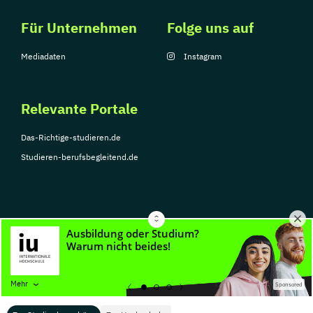
Für Unternehmen
Folge uns auf
Mediadaten
Instagram
Relevante Portale
Das-Richtige-studieren.de
Studieren-berufsbegleitend.de
© Copyright 2026, TarGroup Media GmbH
Impressum
Über
Datenschutzerklärung
Nutzungsbedingungen
Barrier
Mehr
Sponsored
uns