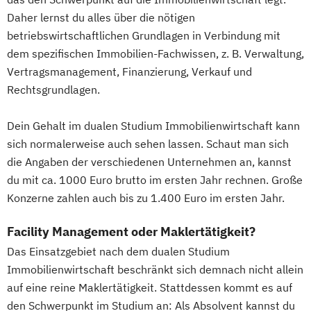
BWL | Versicherungen
Musikproduktion
Outdoor Studies
Daher lernst du alles über die nötigen
BWL | Wirtschaftsprüfung
Social Media Studies
betriebswirtschaftlichen Grundlagen in Verbindung mit
Soziale Arbeit & Management
Software Design & User Experience
dem spezifischen Immobilien-Fachwissen, z. B. Verwaltung,
Soziale Arbeit & Management & Coaching
Software Development
Vertragsmanagement, Finanzierung, Verkauf und
Rechtsgrundlagen.
Sport- & Leistungspsychologie
Sportjournalismus
Sportmanagement
Dein Gehalt im dualen Studium Immobilienwirtschaft kann
Sportmanagement - Fußballmanagement
sich normalerweise auch sehen lassen. Schaut man sich
Wirtschaftsinformatik
die Angaben der verschiedenen Unternehmen an, kannst
Wirtschaftsinformatik - Cyber Security
du mit ca. 1000 Euro brutto im ersten Jahr rechnen. Große
Wirtschaftsingenieurwesen
Konzerne zahlen auch bis zu 1.400 Euro im ersten Jahr.
Wirtschaftsingenieurwesen
Baumanagement für Bauingenieure
Facility Management oder Maklertätigkeit?
Wirtschaftspsychologie
Das Einsatzgebiet nach dem dualen Studium
Wirtschaftspsychologie - Digital
Immobilienwirtschaft beschränkt sich demnach nicht allein
Transformation Management
auf eine reine Maklertätigkeit. Stattdessen kommt es auf
Wirtschafts­ingenieurwesen
den Schwerpunkt im Studium an: Als Absolvent kannst du