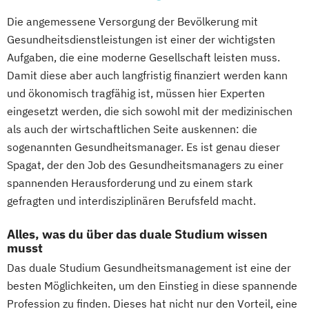
Master of Business Administration (MBA)
Die angemessene Versorgung der Bevölkerung mit
Online-Marketing & Marketingmanagement
Gesundheitsdienstleistungen ist einer der wichtigsten
Aufgaben, die eine moderne Gesellschaft leisten muss.
Prävention & Gesundheitsförderung
Damit diese aber auch langfristig finanziert werden kann
Prävention
und ökonomisch tragfähig ist, müssen hier Experten
Sporttherapie und
eingesetzt werden, die sich sowohl mit der medizinischen
Gesundheitsmanagement
als auch der wirtschaftlichen Seite auskennen: die
Sportbusiness Management
sogenannten Gesundheitsmanager. Es ist genau dieser
Sportwissenschaft und Training
Spagat, der den Job des Gesundheitsmanagers zu einer
Tourismus Management
spannenden Herausforderung und zu einem stark
Trainingswissenschaft und Sporternährung
gefragten und interdisziplinären Berufsfeld macht.
Alles, was du über das duale Studium wissen
musst
Das duale Studium Gesundheitsmanagement ist eine der
besten Möglichkeiten, um den Einstieg in diese spannende
Profession zu finden. Dieses hat nicht nur den Vorteil, eine