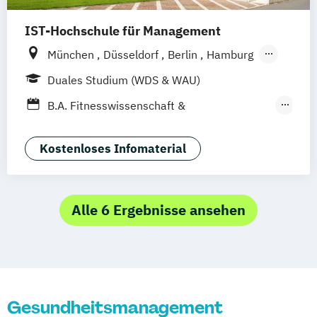
IST-Hochschule für Management
München
Düsseldorf
Berlin
Hamburg
Weil am Rhein
Frankfurt am Main
Essen
Duales Studium (WDS & WAU)
Stuttgart
Jena
Innsbruck
Linz
B.A. Fitnesswissenschaft &
Fitnessökonomie
Business Administration
Kostenloses Infomaterial
Digital Transformation Management
Dualer MBA Health Care Management
Hotel- und Tourismusmarketing
Alle 6 Ergebnisse ansehen
Hotelmanagement
Kommunikation & Eventmanagement
Kommunikation & Medienmanagement
Kommunikationsmanagement
Gesundheitsmanagement
Management im Gesundheitswesen