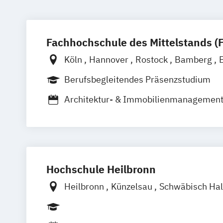
Fachhochschule des Mittelstands (
Köln
Hannover
Rostock
Bamberg
Düren
Frechen
Waldshut
Berufsbegleitendes Präsenzstudium
Architektur- & Immobilienmanagemen
Automotive Management
Betriebswir
Digital Business Management
Handwerksmanagement
Physiothera
Wirtschaft & Recht
Hochschule Heilbronn
Wirtschaftsingenieurwesen Schwerpu
Wirtschaftsingenieurwesen Schwerpunk
Heilbronn
Künzelsau
Schwäbisch Hal
Umwelt
Wirtschaftsingenieurwesen Schwerpun