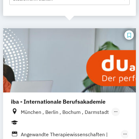
iba - Internationale Berufsakademie
München
Berlin
Bochum
Darmstadt
Erfurt
Hamburg
Heidelberg
Kassel
Köln
Leipzig
Nürnberg
Münster
Angewandte Therapiewissenschaften |
Online-Campus