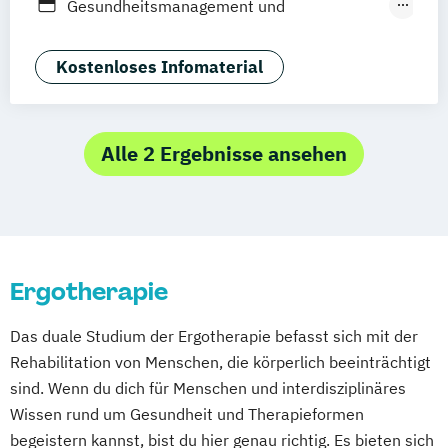
Gesundheitsmanagement und
Hotelmanagement
Studienzentrum Dresden
Sozialmanagement
BWL Interkulturelle Kompetenzen |
Studienzentrum Düsseldorf
Medizin- und Gesundheitspädagogik
Kostenloses Infomaterial
Immobilienmanagement
Studienzentrum Ellwangen
Neurorehabilitation
BWL Interkulturelle Kompetenzen |
Studienzentrum Frankfurt
Innovationsmanagement
Studienzentrum Freiburg
Alle 2 Ergebnisse ansehen
BWL Interkulturelle Kompetenzen |
Studienzentrum Fürth
Lieferkettenmanagement & Logistik
Studienzentrum Haarlem
BWL Interkulturelle Kompetenzen |
Studienzentrum Hamburg
Marketing & Digitale Medien
Studienzentrum Hamm
BWL Interkulturelle Kompetenzen |
Studienzentrum Hannover
Ergotherapie
Personalmanagement
Studienzentrum Kitzbühel
BWL Interkulturelle Kompetenzen |
Studienzentrum Köln
Das duale Studium der Ergotherapie befasst sich mit der
Qualitäts- & Nachhaltigkeitsmanagement
Studienzentrum Leipzig
Rehabilitation von Menschen, die körperlich beeinträchtigt
BWL Interkulturelle Kompetenzen | Sales
Studienzentrum Mannheim
sind. Wenn du dich für Menschen und interdisziplinäres
Management
Studienzentrum Riedlingen
Wissen rund um Gesundheit und Therapieformen
BWL Interkulturelle Kompetenzen |
Studienzentrum Stuttgart
begeistern kannst, bist du hier genau richtig. Es bieten sich