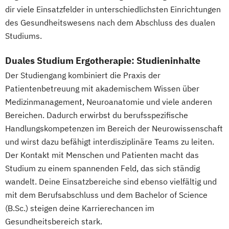
Sportmanagement
dir viele Einsatzfelder in unterschiedlichsten Einrichtungen
Studienzentrum Trier
BWL Interkulturelle Kompetenzen | Steuern
des Gesundheitswesens nach dem Abschluss des dualen
Studienzentrum Wertheim
Studiums.
Studienzentrum Wien
BWL Interkulturelle Kompetenzen |
Studienzentrum Zell im Wiesental
Duales Studium Ergotherapie: Studieninhalte
Tourismusmanagement
Studienzentrum Zürich
Der Studiengang kombiniert die Praxis der
BWL Interkulturelle Kompetenzen |
Studienzentrum Gera
Patientenbetreuung mit akademischem Wissen über
Veranstaltungsmanagement
Studienzentrum Heidelberg
Medizinmanagement, Neuroanatomie und viele anderen
BWL Interkulturelle Kompetenzen |
Studienzentrum Bonn
Bereichen. Dadurch erwirbst du berufsspezifische
Versicherungen
Studienzentrum Karlsruhe
Handlungskompetenzen im Bereich der Neurowissenschaft
BWL Interkulturelle Kompetenzen |
Studienzentrum Tübingen
und wirst dazu befähigt interdisziplinäre Teams zu leiten.
Wirtschaftsprüfung
Studienzentrum Leverkusen
Der Kontakt mit Menschen und Patienten macht das
BWL | Change Management
Studium zu einem spannenden Feld, das sich ständig
BWL | Digital Business Management
wandelt. Deine Einsatzbereiche sind ebenso vielfältig und
BWL | Finanzdienstleistungen
mit dem Berufsabschluss und dem Bachelor of Science
BWL | Fitness- & Bewegungsmanagement
(B.Sc.) steigen deine Karrierechancen im
Gesundheitsbereich stark.
BWL | Gastronomiemanagement