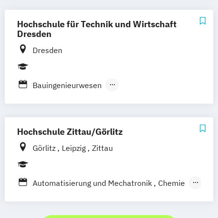
Kraftfahrzeugelektronik
Kraftfahrzeugtechnik
Maschinenbau
Hochschule für Technik und Wirtschaft
Mikrotechnologie
Dresden
Wirtschaftsingenieurwesen
Dresden
Bauingenieurwesen
Elektrotechnik und Informationstechnik
Energie-
Gebäude- und Umwelttechnik
Fernsehproduktion
Hochschule Zittau/Görlitz
Wirtschaftsingenieurwesen Produktions-
Görlitz
Leipzig
Zittau
und Energiewirtschaft
Automatisierung und Mechatronik
Chemie
Elektrische Energiesysteme
Energie-/Umwelttechnik
Maschinenbau