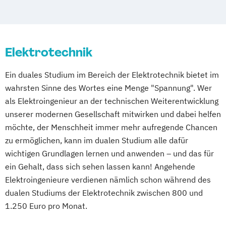
IT und Automation
Innovationsfokussierter Maschinenbau
Elektrotechnik
Interkulturelles Unternehmens- und
Technologiemanagement
Ein duales Studium im Bereich der Elektrotechnik bietet im
Internationales Technologiemanagement
wahrsten Sinne des Wortes eine Menge "Spannung". Wer
Kunststofftechnik
Maschinenbau
als Elektroingenieur an der technischen Weiterentwicklung
Medienproduktion und Medientechnik
unserer modernen Gesellschaft mitwirken und dabei helfen
Medizintechnik
Patentingenieurwesen
möchte, der Menschheit immer mehr aufregende Chancen
Umwelttechnik
Umwelttechnologie
zu ermöglichen, kann im dualen Studium alle dafür
Wirtschaftsingenieurwesen
wichtigen Grundlagen lernen und anwenden – und das für
ein Gehalt, dass sich sehen lassen kann! Angehende
Elektroingenieure verdienen nämlich schon während des
dualen Studiums der Elektrotechnik zwischen 800 und
1.250 Euro pro Monat.