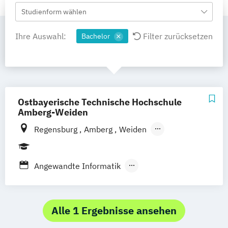
Studienform wählen
Ihre Auswahl:
Filter zurücksetzen
Bachelor
Ostbayerische Technische Hochschule
Amberg-Weiden
Regensburg
Amberg
Weiden
Aschaffenburg
Angewandte Informatik
Betriebswirtschaft
Elektro- und Informationstechnik
Erneuerbare Energien
Alle 1 Ergebnisse ansehen
Handels- und Dienstleistungsmanagement