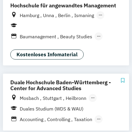
Hochschule für angewandtes Management
Hamburg
Unna
Berlin
Ismaning
Mannheim
Wien
Frankfurt
Hannover
Leipzig
Düsseldorf
Köln
Nürnberg
Baumanagement
Beauty Studies
Stuttgart
Computer Science
Creative Media
Digital Engineering
Kostenloses Infomaterial
Digital Entrepreneurship
Digital Innovation
Eventmanagement
Fashion & Beauty
Duale Hochschule Baden-Württemberg -
Fashion Studies & Luxury Brands
Center for Advanced Studies
Film- & Videoproduktion
Game Design
Mosbach
Stuttgart
Heilbronn
Green Engineering
Journalismus
Bad Mergentheim
Friedrichshafen
Duales Studium (WDS & WAU)
Kriminalpsychologie
Management
Heidenheim
Karlsruhe
Lörrach
Management - Gesunde Arbeit & Employer
Accounting
Controlling
Taxation
Mannheim
Ravensburg
Branding
Advanced Practice in Healthcare –
Villingen-Schwenningen
Horb am Neckar