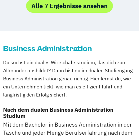
Studienzentrum Wien
Musikproduktion
Outdoor Studies
Master of Business Administration
Sportmanagement
Alle 7 Ergebnisse ansehen
Studienzentrum Feldkirch
Social Media Studies
Media and Data-driven Business
Consulting und Services
Studienzentrum Hamburg Logistik-Bachelor
Software Design & User Experience
Personalmanagement und
NPO Verbände und Stiftungen)
Software Development
Wirtschaftspsychologie
BWL Handel (Konsumgüterhandel
Studienzentrum Judenburg
Sport- & Leistungspsychologie
Planung und Koordination in der Sozialen
Textilmanagement
Foodmanagement)
Business Administration
Sportjournalismus
Sportmanagement
Arbeit
Sportmanagement - Fußballmanagement
Rechnungswesen Steuern Wirtschaftsrecht
Du suchst ein duales Wirtschaftsstudium, das dich zum
Wirtschaftsinformatik
Allrounder ausbildet? Dann bist du im dualen Studiengang
Wirtschaftsinformatik - Cyber Security
Sales and Negotiation
Business Administration genau richtig. Hier lernst du, wie
Wirtschaftsingenieurwesen
Soziale Arbeit in der Migrationsgesellschaft
ein Unternehmen tickt, wie man es effizient führt und
Wirtschaftsingenieurwesen
langfristig den Erfolg sichert.
Baumanagement für Bauingenieure
Supply Chain Management
Logistics
Wirtschaftspsychologie
Production
Wirtschaftsinformatik
Nach dem dualen Business Administration
Studium
Wirtschaftspsychologie - Digital
Wirtschaftsingenieurwesen
Mit dem Bachelor in Business Administration in der
Transformation Management
Tasche und jeder Menge Berufserfahrung nach dem
Wirtschafts­ingenieurwesen