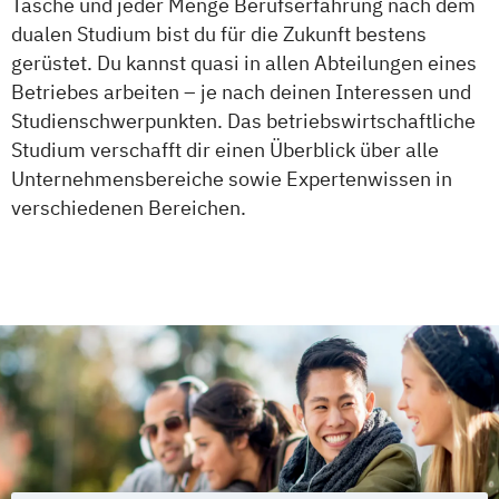
Tasche und jeder Menge Berufserfahrung nach dem
Master of Business Administration
dualen Studium bist du für die Zukunft bestens
Media and Data-driven Business
gerüstet. Du kannst quasi in allen Abteilungen eines
Personalmanagement und
Betriebes arbeiten – je nach deinen Interessen und
Wirtschaftspsychologie
Studienschwerpunkten. Das betriebswirtschaftliche
Planung und Koordination in der Sozialen
Studium verschafft dir einen Überblick über alle
Arbeit
Unternehmensbereiche sowie Expertenwissen in
Rechnungswesen Steuern Wirtschaftsrecht
verschiedenen Bereichen.
Sales and Negotiation
Soziale Arbeit in der Migrationsgesellschaft
Supply Chain Management
Logistics
Production
Wirtschaftsinformatik
Wirtschaftsingenieurwesen