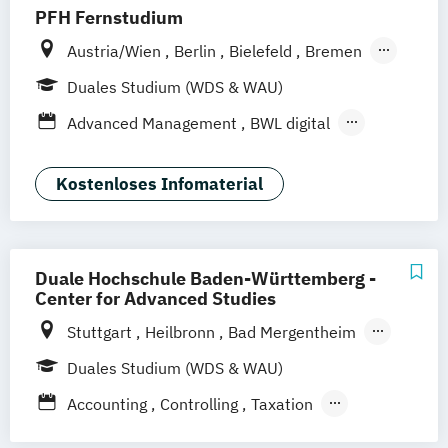
PFH Fernstudium
Austria/Wien
Berlin
Bielefeld
Bremen
Dortmund
Düsseldorf/Ratingen
Erfurt
Duales Studium (WDS & WAU)
Freiburg
Friedrichshafen
Göttingen
Advanced Management
BWL digital
Hamburg
Hannover
Human Resource Psychologie
Kaiserslautern/Kusel
Kiel
Leipzig
Tourismus- und Eventmanagement
Kostenloses Infomaterial
Ludwigshafen/Diez
München
Nürnberg
Online-Fernstudium
Regensburg
Stade
Stuttgart
Köln
Offenbach bei Frankfurt am Main
Duale Hochschule Baden-Württemberg -
Center for Advanced Studies
Schwarzheide/Oberspreewald-Lausitz bei
Dresden
Stuttgart
Heilbronn
Bad Mergentheim
Friedrichshafen
Heidenheim
Karlsruhe
Duales Studium (WDS & WAU)
Lörrach
Mannheim
Mosbach
Accounting
Controlling
Taxation
Ravensburg
Villingen-Schwenningen
Advanced Practice in Healthcare –
Horb am Neckar