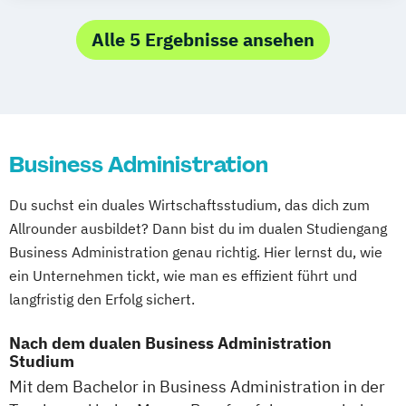
Advanced Clinical Practice
Advanced Practice in Healthcare – Health
Alle 5 Ergebnisse ansehen
Professional Education
Advanced Practice in Healthcare –
Management & Leadership
Bauingenieurwesen
Business Administration
Business Management (versch.
Schwerpunkte)
Du suchst ein duales Wirtschaftsstudium, das dich zum
Digital Business Management
Allrounder ausbildet? Dann bist du im dualen Studiengang
Digitalisierung in der Sozialen Arbeit
Business Administration genau richtig. Hier lernst du, wie
Elektrotechnik und Informationstechnik
ein Unternehmen tickt, wie man es effizient führt und
Entrepreneurship
Executive Engineering
langfristig den Erfolg sichert.
Finance
General Business Management
Governance Sozialer Arbeit
Informatik
Nach dem dualen Business Administration
Studium
Integrated Engineering
Intensive Care
Mit dem Bachelor in Business Administration in der
Marketing
Maschinenbau