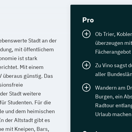
Pro
Ob Trier, Koble
lebenswerte Stadt an der
überzeugen mit
ndung, mit öffentlichem
Fächerangebot
nomie ist stark
Zu Vino sagst d
richtet. Mit einem
aller Bundeslä
V überaus günstig. Das
sionsfreie
Wandern am Dre
der Stadt weitere
Burgen, ein Ab
r Studenten. Für die
Radtour entlan
ule und dem heimischen
Urlaub machen
n der Altstadt gibt es
e mit Kneipen, Bars,