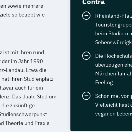
Contra
agen sowie mehrere
iele so beliebt wie
Rheinland-Pfalz 
Touristengrupp
beim Studium i
Sehenswürdigk
 ist mit ihren rund
Die Hochschuls
 der im Jahr 1990
überzeugen ehe
nz-Landau. Etwa die
Märchenflair al
hat ihren Studienplatz
Feeling
d zwar auch für ein
Schon mal von 
lenz. Das duale Studium
Vielleicht hast
 die zukünftige
veganen Lebens
 Studienschwerpunkt
nd Theorie und Praxis