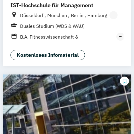
IST-Hochschule für Management
Düsseldorf
München
Berlin
Hamburg
Weil am Rhein
Frankfurt am Main
Essen
Duales Studium (WDS & WAU)
Stuttgart
Jena
Innsbruck
Linz
B.A. Fitnesswissenschaft &
Fitnessökonomie
Business Administration
Kostenloses Infomaterial
Digital Transformation Management
Dualer MBA Health Care Management
Hotel- und Tourismusmarketing
Hotelmanagement
Kommunikation & Eventmanagement
Kommunikation & Medienmanagement
Kommunikationsmanagement
Management im Gesundheitswesen
Master of Business Administration (MBA)