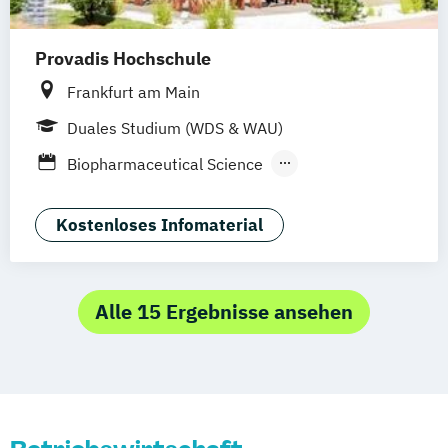
Provadis Hochschule
Frankfurt am Main
Duales Studium (WDS & WAU)
Biopharmaceutical Science
Business Administration
Business Administration (verkürzt)
Kostenloses Infomaterial
Business Information Management
(Wirtschaftsinformatik)
Chemical Engineering
Alle 15 Ergebnisse ansehen
(Chemieingenieurwesen)
Informatik
Informatik (verkürzt)
Technologie und Management
Transport- und Logistikmanagement