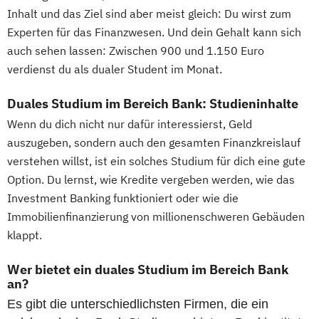
Marketing & Digitale Medien
Inhalt und das Ziel sind aber meist gleich: Du wirst zum
Maschinenbau & Digitale Technologien
Experten für das Finanzwesen. Und dein Gehalt kann sich
Medical Care
auch sehen lassen: Zwischen 900 und 1.150 Euro
Nachhaltigkeitsmanagement
verdienst du als dualer Student im Monat.
Personalmanagement
Pflegemanagement
Duales Studium im Bereich Bank: Studieninhalte
Primary Care Management
Wenn du dich nicht nur dafür interessierst, Geld
Psychologie & Künstliche Intelligenz
auszugeben, sondern auch den gesamten Finanzkreislauf
Real Estate Management
Soziale Arbeit
verstehen willst, ist ein solches Studium für dich eine gute
Option. Du lernst, wie Kredite vergeben werden, wie das
Steuerrecht
Wirtschaftsinformatik
Investment Banking funktioniert oder wie die
Wirtschaftsingenieurwesen
Immobilienfinanzierung von millionenschweren Gebäuden
Wirtschaftspsychologie
Wirtschaftsrecht
klappt.
Wirtschaftsrecht Vertiefung Notariat
Wer bietet ein duales Studium im Bereich Bank
an?
Es gibt die unterschiedlichsten Firmen, die ein