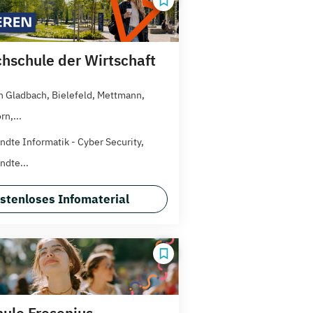
hschule der Wirtschaft
h Gladbach, Bielefeld, Mettmann,
n,...
dte Informatik - Cyber Security,
dte...
stenloses Infomaterial
ule Fresenius -