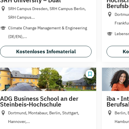
Berufsb
SRH Campus Dresden, SRH Campus Berlin,
Dortmun
SRH Campus...
Frankfur
Climate Change Management & Engineering
Lebensm
(DE/EN),...
Kostenloses Infomaterial
Ko
ADG Business School an der
iba - In
Steinbeis-Hochschule
Berufs
Dortmund, Montabaur, Berlin, Stuttgart,
Berlin,
Hannover,...
Hamburg