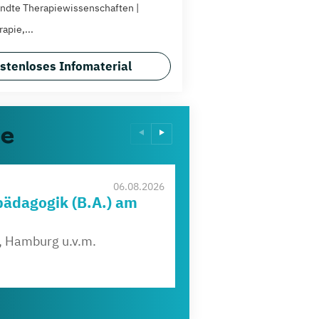
dte Therapiewissenschaften |
apie,...
stenloses Infomaterial
ze
IU
06.08.2026
ädagogik (B.A.) am
D
v
f, Hamburg u.v.m.