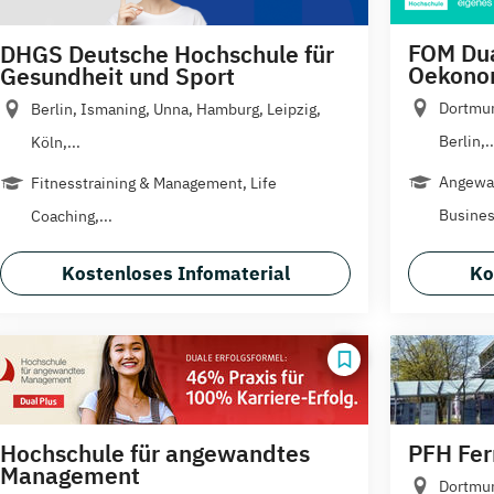
FOM Dua
DHGS Deutsche Hochschule für
Oekono
Gesundheit und Sport
Dortmun
Berlin, Ismaning, Unna, Hamburg, Leipzig,
Berlin,..
Köln,...
Angewan
Fitnesstraining & Management, Life
Busines
Coaching,...
Kostenloses Infomaterial
Ko
Hochschule für angewandtes
PFH Fe
Management
Dortmun