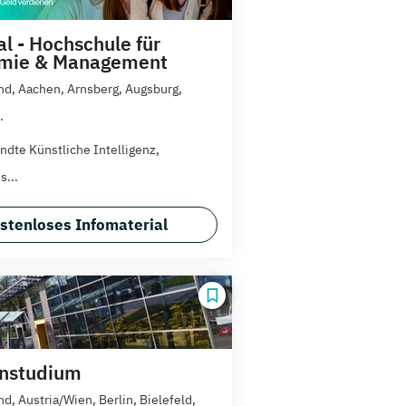
l - Hochschule für
mie & Management
d, Aachen, Arnsberg, Augsburg,
.
dte Künstliche Intelligenz,
s...
stenloses Infomaterial
rnstudium
d, Austria/Wien, Berlin, Bielefeld,