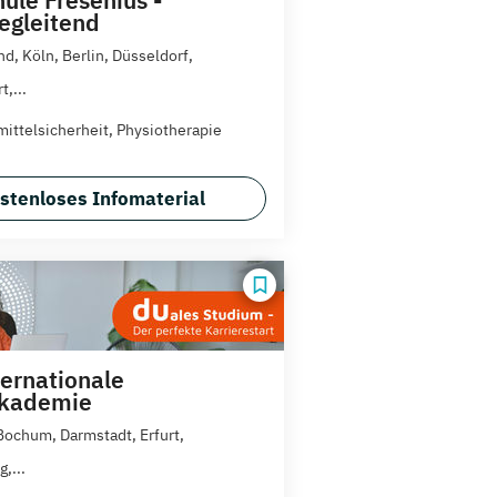
egleitend
d, Köln, Berlin, Düsseldorf,
t,...
ittelsicherheit, Physiotherapie
stenloses Infomaterial
ternationale
akademie
 Bochum, Darmstadt, Erfurt,
,...