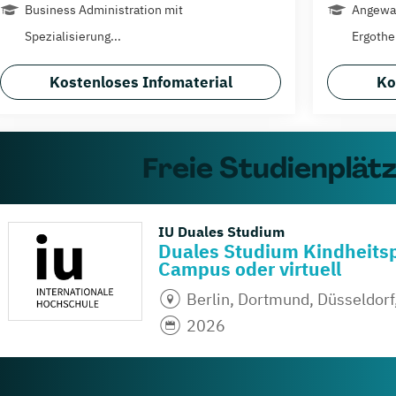
Business Administration mit
Angewan
Spezialisierung...
Ergother
Kostenloses Infomaterial
Ko
Freie Studienplät
IU Duales Studium
Duales Studium Kindheitsp
Campus oder virtuell
Berlin, Dortmund, Düsseldor
2026