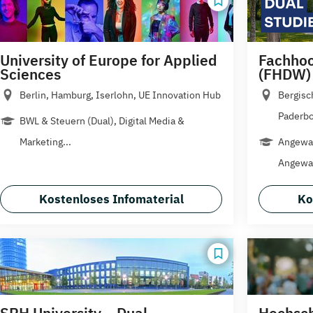
University of Europe for Applied
Fachhoc
Sciences
(FHDW)
Berlin, Hamburg, Iserlohn, UE Innovation Hub
Bergisc
Paderbor
BWL & Steuern (Dual), Digital Media &
Marketing...
Angewan
Angewan
Kostenloses Infomaterial
Ko
SRH University – Dual
Hochsch