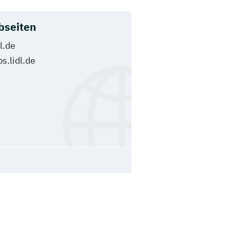
bseiten
dl.de
bs.lidl.de