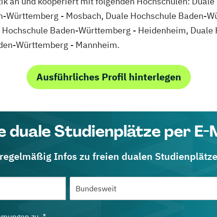
tik an und kooperiert mit folgenden Hochschulen: Dua
en-Württemberg - Mosbach, Duale Hochschule Baden-Wü
e Hochschule Baden-Württemberg - Heidenheim, Duale
aden-Württemberg - Mannheim.
Ausführliches Profil hinterlegen
e duale Studienplätze per E-
 regelmäßig Infos zu freien dualen Studienplätz
mmungen
zu. *