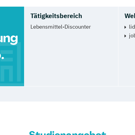
Tätigkeitsbereich
We
Lebensmittel-Discounter
li
ung
jo
.