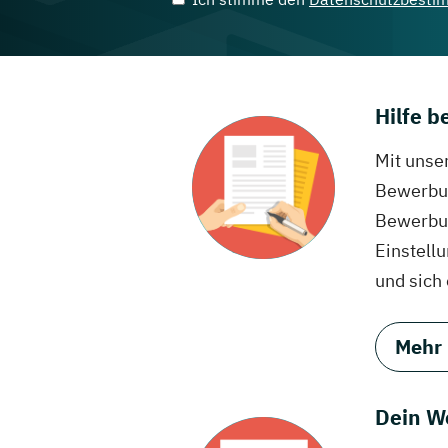
Hilfe 
Mit unse
Bewerbun
Bewerbun
Einstell
und sich
Mehr
Dein W