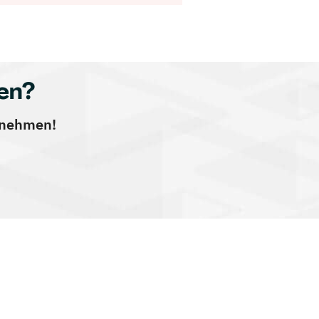
en?
ernehmen!