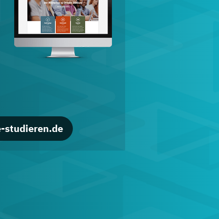
d
-studieren.de