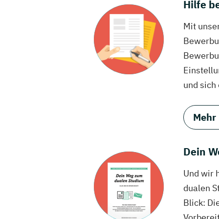
Hilfe 
Mit unse
Bewerbun
Bewerbun
Einstell
und sich
Mehr
Dein W
Und wir 
dualen S
Blick: Di
Vorberei