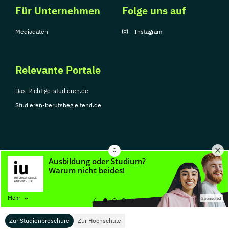
Für Unternehmen
Folge uns auf
Mediadaten
Instagram
Relevante Portale
Das-Richtige-studieren.de
Studieren-berufsbegleitend.de
© Copyright 2026, TarGroup Media GmbH
Impressum
Über
Datenschutzerklärung
Nutzungsbedingungen
Barrier
Mehr
Sponsored
uns
Zur Studienbroschüre
Zur Hochschule