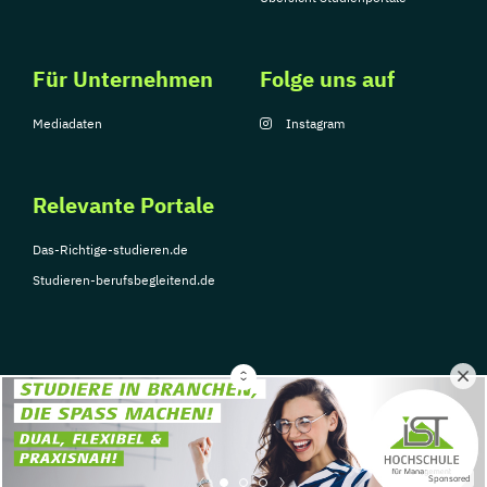
Für Unternehmen
Folge uns auf
Mediadaten
Instagram
Relevante Portale
Das-Richtige-studieren.de
Studieren-berufsbegleitend.de
© Copyright 2026, TarGroup Media GmbH
Impressum
Über
Datenschutzerklärung
Nutzungsbedingungen
Barrier
Sponsored
uns