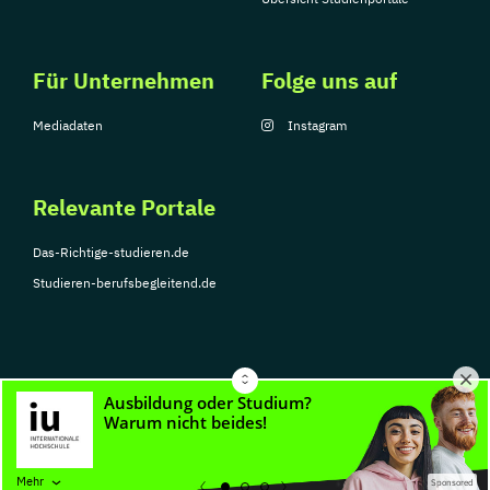
Für Unternehmen
Folge uns auf
Mediadaten
Instagram
Relevante Portale
Das-Richtige-studieren.de
Studieren-berufsbegleitend.de
© Copyright 2026, TarGroup Media GmbH
Impressum
Über
Datenschutzerklärung
Nutzungsbedingungen
Barrier
Mehr
Sponsored
uns