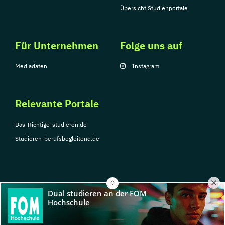
Übersicht Studienportale
Für Unternehmen
Folge uns auf
Mediadaten
Instagram
Relevante Portale
Das-Richtige-studieren.de
Studieren-berufsbegleitend.de
© Copyright 2026, TarGroup Media GmbH
Impressum
Über
Datenschutzerklärung
Nutzungsbedingungen
Barrier