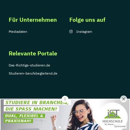
Für Unternehmen
Folge uns auf
Mediadaten
Instagram
Relevante Portale
Das-Richtige-studieren.de
Studieren-berufsbegleitend.de
© Copyright 2026, TarGroup Media GmbH
Impressum
Über
Datenschutzerklärung
Nutzungsbedingungen
Barrier
Sponsored
uns