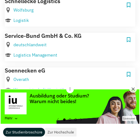
Schnellecke Logistics
Wolfsburg
Logistik
Service-Bund GmbH & Co. KG
deutschlandweit
Logistics Management
Soennecken eG
Overath
Warenwirtschaft / Logistik
Sortimo International
Zusmarshausen
Mehr
Sponsored
BWL Spedition, Transport und Logistik
Zur Studienbroschüre
Zur Hochschule
SSI Schäfer