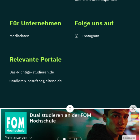
Für Unternehmen
Folge uns auf
Mediadaten
Instagram
Relevante Portale
Das-Richtige-studieren.de
Studieren-berufsbegleitend.de
© Copyright 2026, TarGroup Media GmbH
Impressum
Über
Datenschutzerklärung
Nutzungsbedingungen
Barrier
Mehr anzeigen
Sponsored
uns