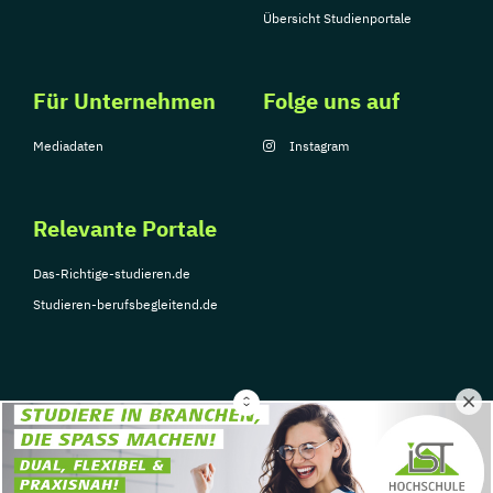
Übersicht Studienportale
Für Unternehmen
Folge uns auf
Mediadaten
Instagram
Relevante Portale
Das-Richtige-studieren.de
Studieren-berufsbegleitend.de
© Copyright 2026, TarGroup Media GmbH
Impressum
Über
Datenschutzerklärung
Nutzungsbedingungen
Barrier