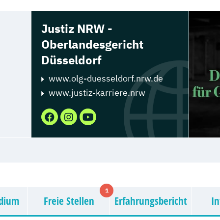
Justiz NRW -
Oberlandesgericht
Düsseldorf
www.olg-duesseldorf.nrw.de
www.justiz-karriere.nrw
1
udium
Freie Stellen
Erfahrungsbericht
In