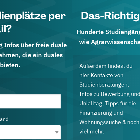
dienplätze per
Das-Richtig
il?
Hunderte Studiengänge
wie Agrarwissenscha
 Infos über freie duale
ehmen, die ein duales
bieten.
Außerdem findest du
hier Kontakte von
Studienberatungen,
Infos zu Bewerbung un
Unialltag, Tipps für die
Finanzierung und
land
Wohnungssuche & noch
viel mehr.