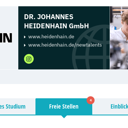
DR. JOHANNES
HEIDENHAIN GmbH
www.heidenhain.de
www.heidenhain.de/newtalents
4
es Studium
Freie Stellen
Einblic