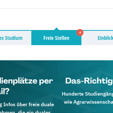
4
es Studium
Freie Stellen
Einblic
dienplätze per
Das-Richtig
il?
Hunderte Studiengänge
wie Agrarwissenscha
 Infos über freie duale
ehmen, die ein duales