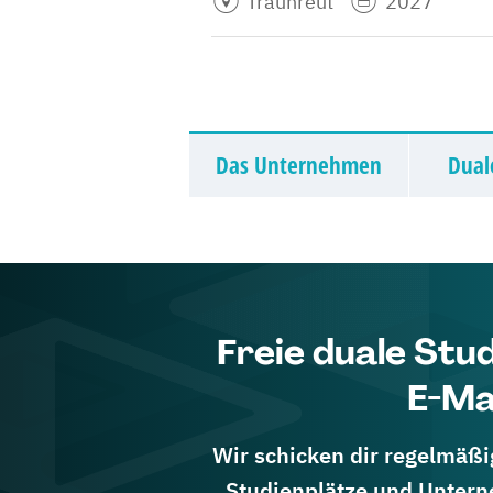
Traunreut
2027
Das Unternehmen
Dual
Freie duale Stu
E-Ma
Wir schicken dir regelmäßig
Studienplätze und Untern