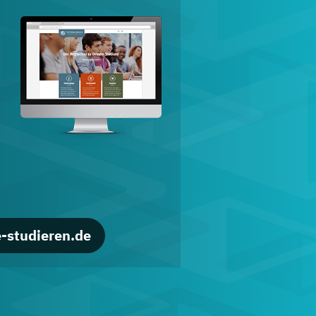
d
-studieren.de