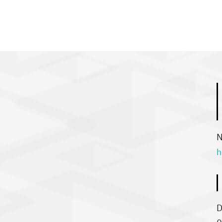
N
h
D