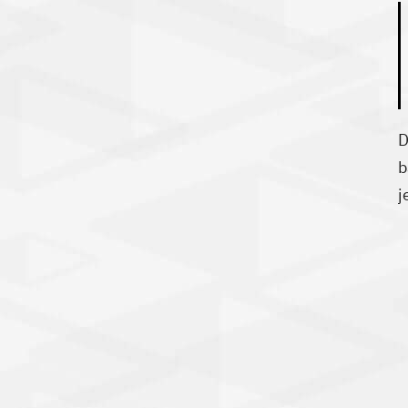
D
b
j