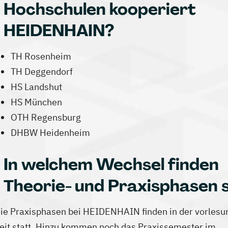
Hochschulen kooperiert
HEIDENHAIN?
TH Rosenheim
TH Deggendorf
HS Landshut
HS München
OTH Regensburg
DHBW Heidenheim
In welchem Wechsel finden
Theorie- und Praxisphasen 
ie Praxisphasen bei HEIDENHAIN finden in der vorlesu
eit statt. Hinzu kommen noch das Praxissemester im