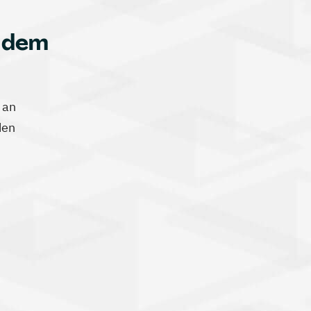
h dem
 an
den