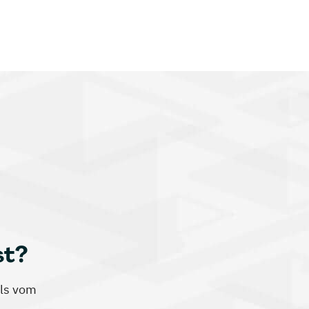
st?
ils vom