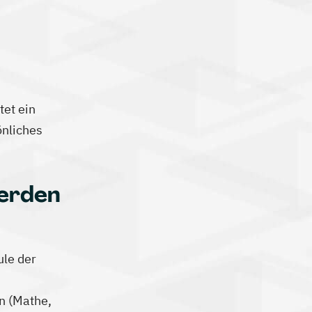
et ein
önliches
erden
ule der
n (Mathe,