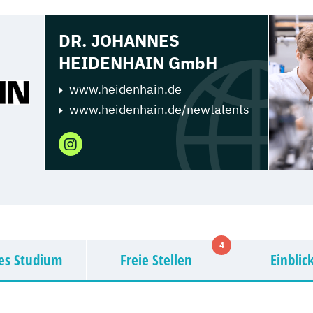
DR. JOHANNES
HEIDENHAIN GmbH
www.heidenhain.de
www.heidenhain.de/newtalents
4
es Studium
Freie Stellen
Einblic