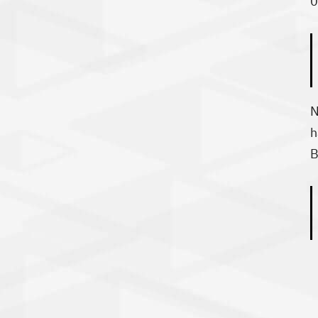
0
N
h
B