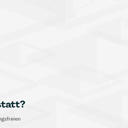
statt?
ngsfreien