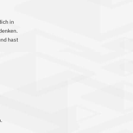
ich in
udenken.
und hast
.