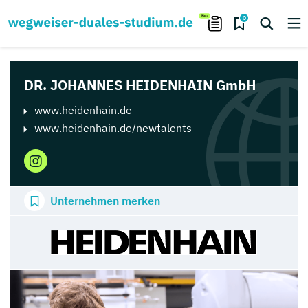
0
DR. JOHANNES HEIDENHAIN GmbH
www.heidenhain.de
www.heidenhain.de/newtalents
Unternehmen merken