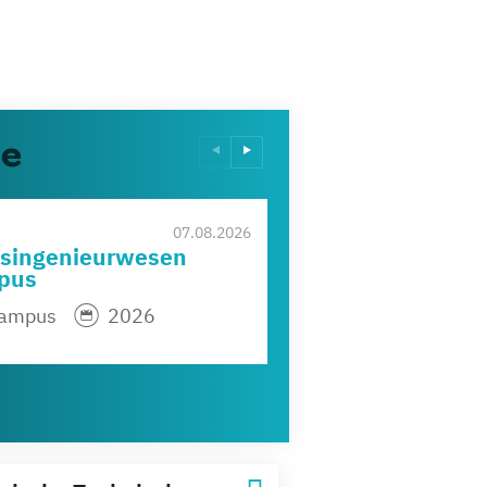
ze
IU
07.08.2026
tsingenieurwesen
D
mpus
v
 Campus
2026