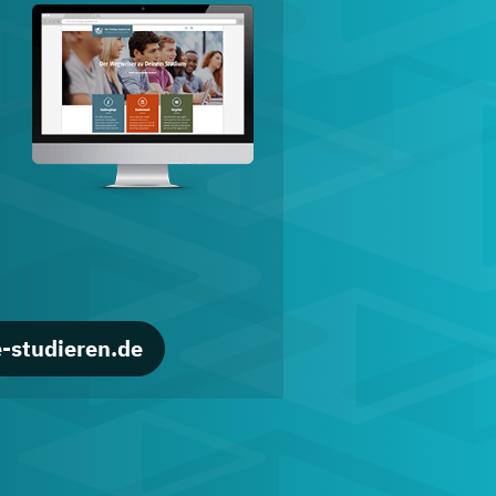
d
-studieren.de