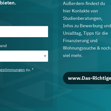
bieten.
Außerdem findest du
hier Kontakte von
Studienberatungen,
Infos zu Bewerbung un
Unialltag, Tipps für die
Finanzierung und
land
Wohnungssuche & noch
viel mehr.
bestimmungen
zu. *
www.Das-Richtige