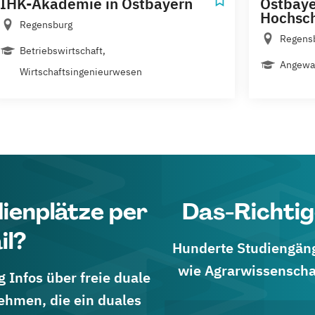
IHK-Akademie in Ostbayern
Ostbaye
Hochsc
Regensburg
Regensb
Betriebswirtschaft,
Angewan
Wirtschaftsingenieurwesen
dienplätze per
Das-Richtig
il?
Hunderte Studiengänge
wie Agrarwissenscha
 Infos über freie duale
ehmen, die ein duales