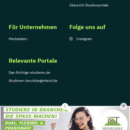
Übersicht Studienportale
Für Unternehmen
Folge uns auf
Mediadaten
Instagram
Relevante Portale
Das-Richtige-studieren.de
Studieren-berufsbegleitend.de
© Copyright 2026, TarGroup Media GmbH
Impressum
Über
Datenschutzerklärung
Nutzungsbedingungen
Barrier