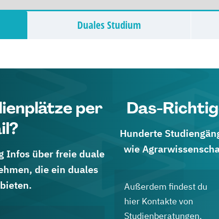
Duales Studium
dienplätze per
Das-Richtig
il?
Hunderte Studiengänge
wie Agrarwissenscha
 Infos über freie duale
ehmen, die ein duales
bieten.
Außerdem findest du
hier Kontakte von
Studienberatungen,