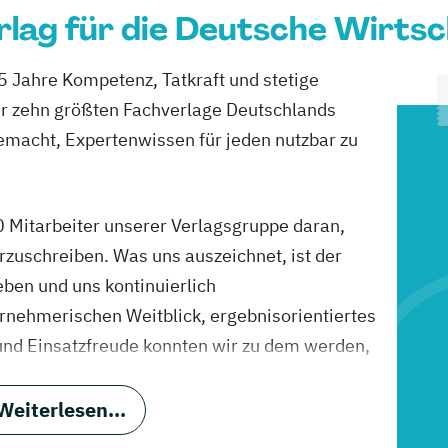
lag für die Deutsche Wirts
5 Jahre Kompetenz, Tatkraft und stetige
er zehn größten Fachverlage Deutschlands
emacht, Expertenwissen für jeden nutzbar zu
0 Mitarbeiter unserer Verlagsgruppe daran,
rzuschreiben. Was uns auszeichnet, ist der
eben und uns kontinuierlich
rnehmerischen Weitblick, ergebnisorientiertes
und Einsatzfreude konnten wir zu dem werden,
von Norman Rentrop und seit 1999
der VNR Verlag für die Deutsche Wirtschaft AG
Weiterlesen...