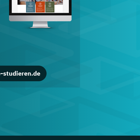
d
-studieren.de