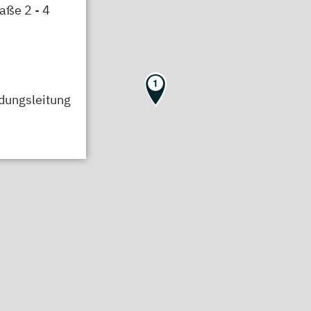
aße 2 - 4
1
ldungsleitung