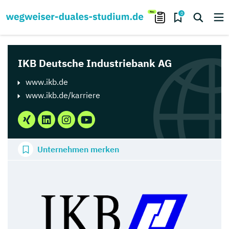
0
IKB Deutsche Industriebank AG
www.ikb.de
www.ikb.de/karriere
Unternehmen merken